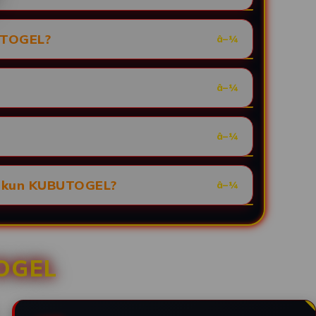
yang tinggi. Member dapat menikmati fitur
UTOGEL?
t luas di Indonesia.
tik, sementara penarikan dana withdraw
raw atau tabel data pengeluaran yang telah
n akun KUBUTOGEL?
. Tim Customer Service yang siaga 24 jam
OGEL