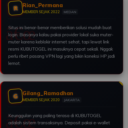
Rian_Permana
R
MEMBER SEJAK 2022
MEDAN
Situs ini benar-benar memberikan solusi mudah buat
login. Biasanya kalau pakai provider lokal suka muter-
muter karena keblokir internet sehat, tapi lewat link
resmi KUBUTOGEL ini masuknya cepat sekali. Nggak
perlu ribet pasang VPN lagi yang bikin koneksi HP jadi
lemot.
Gilang_Ramadhan
G
MEMBER SEJAK 2020
JAKARTA
Keunggulan yang paling terasa di KUBUTOGEL
adalah sistem transaksinya. Deposit pakai e-wallet